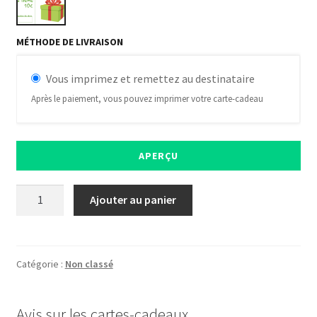
MÉTHODE DE LIVRAISON
Vous imprimez et remettez au destinataire
Après le paiement, vous pouvez imprimer votre carte-cadeau
APERÇU
quantité
Ajouter au panier
de
Kdo
10€
Catégorie :
Non classé
Avis sur les cartes-cadeaux